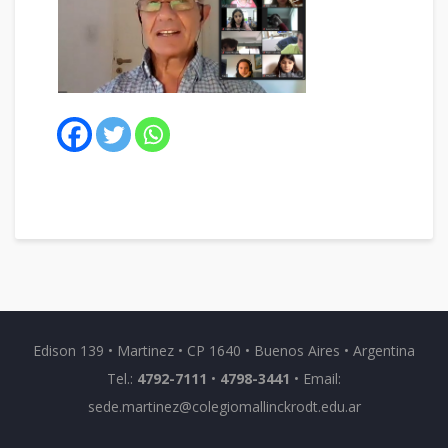
Edison 139 • Martinez • CP 1640 • Buenos Aires • Argentina
Tel.:
4792-7111
•
4798-3441
• Email:
sede.martinez@colegiomallinckrodt.edu.ar