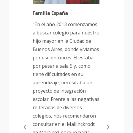
M
h
Familia España
a
“En el año 2013 comenzamos
p
a buscar colegio para nuestro
f
hijo mayor en la Ciudad de
c
Buenos Aires, donde vivíamos
c
por ese entonces. Él estaba
g
por pasar a sala 5 y, como
tiene dificultades en su
aprendizaje, necesitaba un
proyecto de integración
escolar. Frente a las negativas
reiteradas de diversos
colegios, nos recomendaron
consultar en el Mallinckrodt
Previous
Next
de Martínez porque hacía