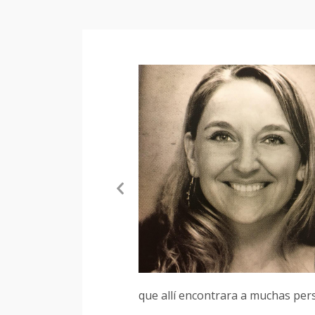
con alegría.
uten de la
aria para
Previous
 ahí, en el
Slide
 los que
. También
egalo
y creciendo
que allí encontrara a muchas pers