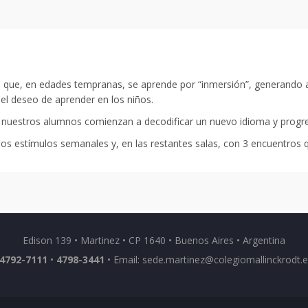
ue, en edades tempranas, se aprende por “inmersión”, generando amb
 el deseo de aprender en los niños.
, nuestros alumnos comienzan a decodificar un nuevo idioma y progre
s estímulos semanales y, en las restantes salas, con 3 encuentros q
Edison 139 • Martinez • CP 1640 • Buenos Aires • Argentina
4792-7111
•
4798-3441
• Email:
sede.martinez@colegiomallinckrodt.e