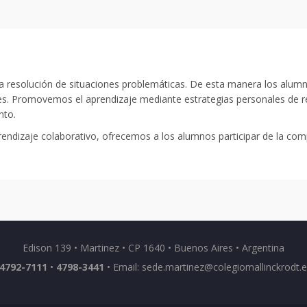
a resolución de situaciones problemáticas. De esta manera los alumn
nes. Promovemos el aprendizaje mediante estrategias personales de r
nto.
rendizaje colaborativo, ofrecemos a los alumnos participar de la co
Edison 139 • Martinez • CP 1640 • Buenos Aires • Argentina
4792-7111
•
4798-3441
• Email:
sede.martinez@colegiomallinckrodt.e