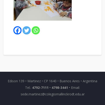
Edison 139 • Martinez • CP 1640 • Buenos Aires • Argentina
Tel.:
4792-7111
•
4798-3441
• Email:
sede.martinez@colegiomallinckrodt.edu.ar