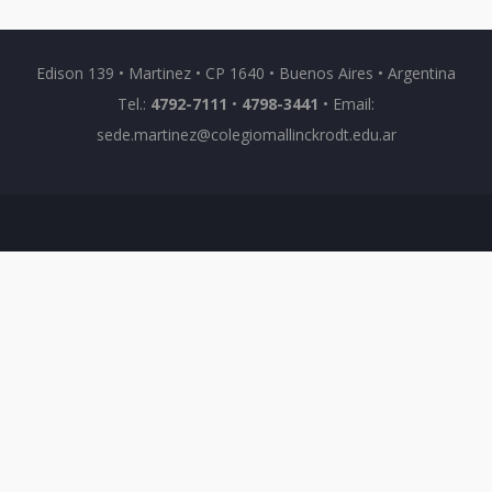
Edison 139 • Martinez • CP 1640 • Buenos Aires • Argentina
Tel.:
4792-7111
•
4798-3441
• Email:
sede.martinez@colegiomallinckrodt.edu.ar