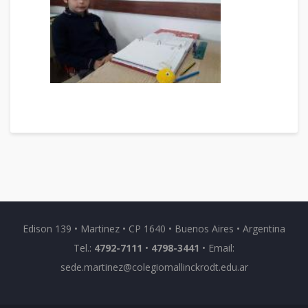
Edison 139 • Martinez • CP 1640 • Buenos Aires • Argentina
Tel.:
4792-7111
•
4798-3441
• Email:
sede.martinez@colegiomallinckrodt.edu.ar