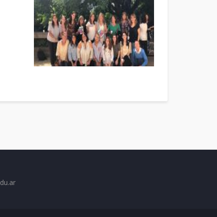
du.ar