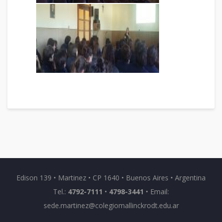
Edison 139 • Martinez • CP 1640 • Buenos Aires • Argentina
Tel.:
4792-7111
•
4798-3441
• Email:
sede.martinez@colegiomallinckrodt.edu.ar